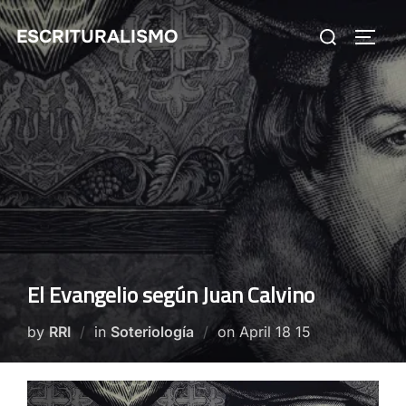
Skip
Search
ESCRITURALISMO
to
TOGG
for:
content
El Evangelio según Juan Calvino
Posted
by
RRI
in
Soteriología
on
April 18 15
on