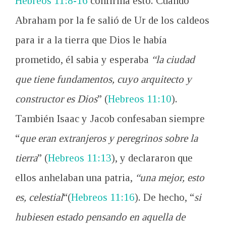
Hebreos 11:8-16
confirma esto. Cuando
Abraham por la fe salió de Ur de los caldeos
para ir a la tierra que Dios le había
prometido, él sabia y esperaba
“la ciudad
que tiene fundamentos, cuyo arquitecto y
constructor es Dios
” (
Hebreos 11:10
).
También Isaac y Jacob confesaban siempre
“
que eran extranjeros y peregrinos sobre la
tierra
” (
Hebreos 11:13
), y declararon que
ellos anhelaban una patria,
“una mejor, esto
es, celestial
“(
Hebreos 11:16
). De hecho, “
si
hubiesen estado pensando en aquella de