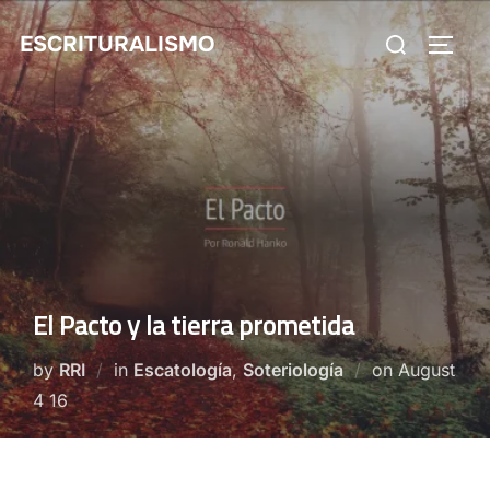
Skip
Search
ESCRITURALISMO
to
TOGG
for:
content
El Pacto y la tierra prometida
Posted
by
RRI
in
Escatología
,
Soteriología
on
August
on
4 16