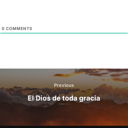
0
COMMENTS
Post
navigation
Previous
Previous
El Dios de toda gracia