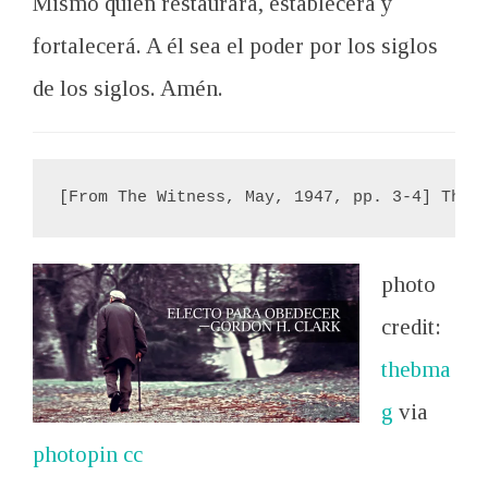
Mismo
quien
restaurará
, establecerá y
fortalecerá
.
A él sea
el poder por los
siglos
de los siglos
.
Amén
.
[From The Witness, May, 1947, pp. 3-4] The 
photo
credit:
thebma
g
via
photopin
cc