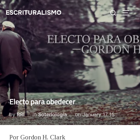
Skip
Search
ESCRITURALISMO
to
TOGG
for:
content
Electo para obedecer
Posted
by
RRI
in
Soteriología
on
January 17 15
on
Por Gordon H. Clark