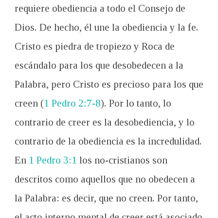
requiere
obediencia a
todo el Consejo de
Dios
.
De hecho, él
une
la obediencia
y la fe
.
Cristo es
piedra de tropiezo
y Roca de
escándalo
para los que
desobedecen
a
la
Palabra,
p
ero Cristo
es precioso para
los que
creen
(
1 Pedro 2:7-8
).
Por lo tanto,
lo
contrario
de creer es
la desobediencia
,
y
lo
contrario
de la obediencia
es la incredulidad
.
En
1 Pedro 3:1
los
no-cristianos
son
descritos como
aquellos que
no obedecen a
la
P
alabra:
es decir, que
no creen
.
Por tanto,
el
acto interno
mental de
creer
está asociado