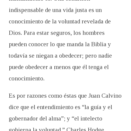
indispensable de
una vida justa
es un
conocimiento de la voluntad
revelada
de
Dios
.
Para estar seguros
, los hombres
pueden conocer
lo que
manda la Biblia
y
todavía
se niegan a
obedecer
;
pero nadie
puede
obedecer
a menos que
él tenga el
conocimiento.
Es
por razones
como éstas
que
Juan Calvino
dice que el
entendimiento es
“
la guía
y el
gobernador
del alma”
;
y “
el intelecto
gobierna
la voluntad.
”
Charles
Hodge