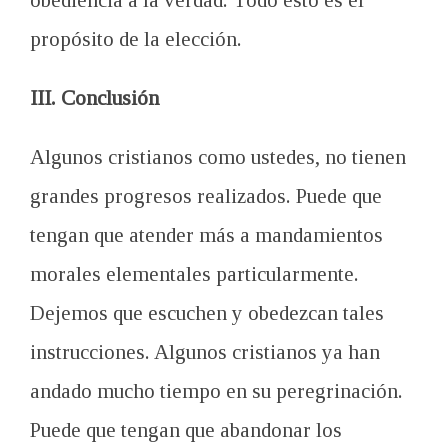
obediencia a
la verdad
.
Todo esto es el
propósito de la elección
.
III. Conclusión
Algunos cristianos como ustedes,
no tienen
grandes progresos realizados
.
Puede que
tengan que
atender
más a
mandamientos
morales
elementales particularmente.
D
ejemos que
escuchen y
obedezcan
tales
instrucciones
.
Algunos cristianos
ya han
andado mucho tiempo
en su peregrinación
.
Puede que tengan que
abandonar
los