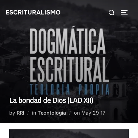
Skip
Search
ESCRITURALISMO
to
TOGG
for:
content
La bondad de Dios (LAD XII)
Posted
by
RRI
in
Teontología
on
May 29 17
on