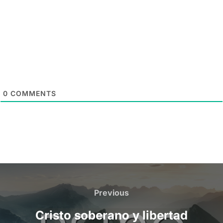
0
COMMENTS
Post
navigation
Previous
Previous
Cristo soberano y libertad