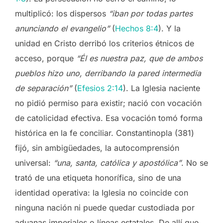
multiplicó: los dispersos
“iban por todas partes
anunciando el evangelio”
(
Hechos 8:4
). Y la
unidad en Cristo derribó los criterios étnicos de
acceso, porque
“Él es nuestra paz, que de ambos
pueblos hizo uno, derribando la pared intermedia
de separación”
(
Efesios 2:14
). La Iglesia naciente
no pidió permiso para existir; nació con vocación
de catolicidad efectiva. Esa vocación tomó forma
histórica en la fe conciliar. Constantinopla (381)
fijó, sin ambigüedades, la autocomprensión
universal:
“una, santa, católica y apostólica”
. No se
trató de una etiqueta honorífica, sino de una
identidad operativa: la Iglesia no coincide con
ninguna nación ni puede quedar custodiada por
aduanas imperiales o líneas estatales. De allí que