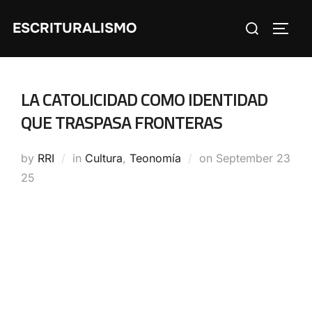
Skip
Search
ESCRITURALISMO
to
TOGG
for:
content
LA CATOLICIDAD COMO IDENTIDAD
QUE TRASPASA FRONTERAS
Posted
by
RRI
in
Cultura
,
Teonomía
on
September 23
on
25