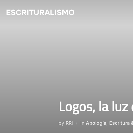
Skip
ESCRITURALISMO
to
content
Logos, la luz
by
RRI
in
Apología
,
Escritura 