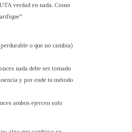
LUTA verdad en nada. Como
arifique”
(perdurable o que no cambia)
entonces nada debe ser tomado
anencia y por ende tu método
tonces ambos ejercen solo
ije: algo que cambie y se