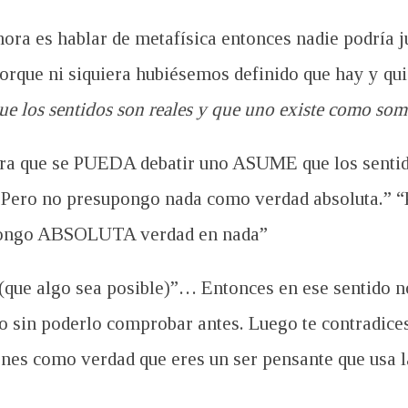
hora es hablar de metafísica entonces nadie podría ju
porque ni siquiera hubiésemos definido que hay y q
ue los sentidos son reales y que uno existe como so
ra que se PUEDA debatir uno ASUME que los sentid
ero no presupongo nada como verdad absoluta.” “Po
pongo ABSOLUTA verdad en nada”
(que algo sea posible)”… Entonces en ese sentido n
 sin poderlo comprobar antes. Luego te contradice
nes como verdad que eres un ser pensante que usa l