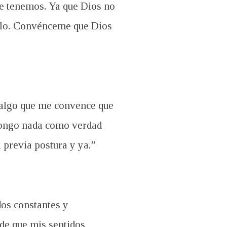
ue tenemos. Ya que Dios no
illo. Convénceme que Dios
 algo que me convence que
upongo nada como verdad
 previa postura y ya.”
dos constantes y
 de que mis sentidos