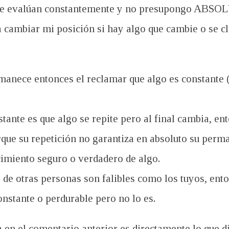
 se evalúan constantemente y no presupongo ABSO
a cambiar mi posición si hay algo que cambie o se cl
manece entonces el reclamar que algo es constante 
nstante es que algo se repite pero al final cambia, 
que su repetición no garantiza en absoluto su perm
cimiento seguro o verdadero de algo.
es de otras personas son falibles como los tuyos, en
onstante o perdurable pero no lo es.
 en el comentario anterior es directamente lo que d