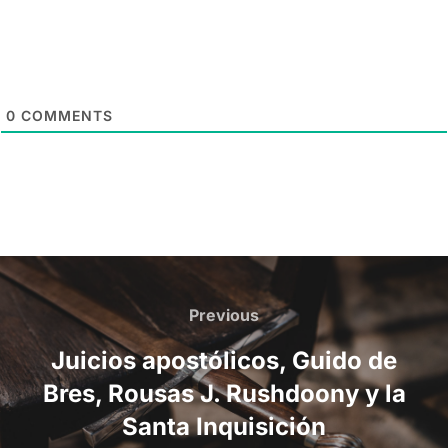
0
COMMENTS
Post
navigation
Previous
Previous
Juicios apostólicos, Guido de
Bres, Rousas J. Rushdoony y la
Santa Inquisición