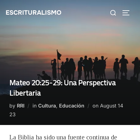
Skip
Search
ESCRITURALISMO
to
TOGG
for:
content
Mateo 20:25-29: Una Perspectiva
Libertaria
Posted
by
RRI
in
Cultura
,
Educación
on
August 14
on
23
La Biblia ha sido una fuente continua de