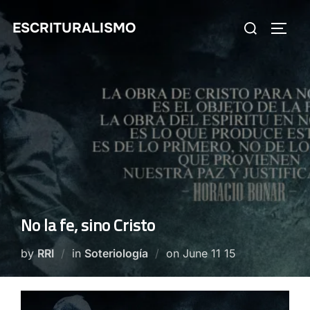
Skip
Search
ESCRITURALISMO
to
TOGG
for:
content
No la fe, sino Cristo
Posted
by
RRI
in
Soteriología
on
June 11 15
on