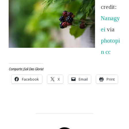
credit:
Nanagy
ei
via
photopi
n
cc
Comparte ¡Soli Deo Gloria!
Facebook
X
Email
Print