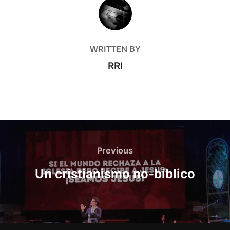
POST AUTHOR
WRITTEN BY
RRI
Post
navigation
Previous
Previous
Un cristianismo no-bíblico