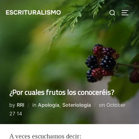
Skip
Search
ESCRITURALISMO
to
TOGG
for:
content
¿Por cuales frutos los conoceréis?
Posted
by
RRI
in
Apología
,
Soteriología
on
October
on
27 14
A veces escuchamos decir: