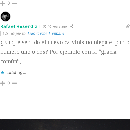
0
Rafael Resendiz I
10 years ago
Reply to
Luis Carlos Lambare
¿En qué sentido el nuevo calvinismo niega el punto
número uno o dos? Por ejemplo con la “gracia
común”,
Loading...
0
Post