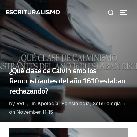
Skip
Search
ESCRITURALISMO
to
TOGG
for:
content
¿Qué clase de Calvinismo los
Remonstrantes del año 1610 estaban
rechazando?
by
RRI
in
Apología
,
Eclesiología
,
Soteriología
Posted
on
November 11 15
on