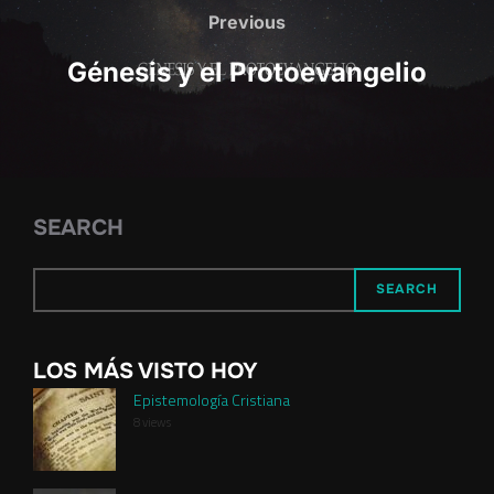
navigation
Previous
Previous
Génesis y el Protoevangelio
SEARCH
SEARCH
LOS MÁS VISTO HOY
Epistemología Cristiana
8 views