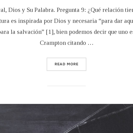
on
al, Dios y Su Palabra. Pregunta 9: ¿Qué relación tie
itura es inspirada por Dios y necesaria “para dar aq
para la salvación” [1], bien podemos decir que uno e
Crampton citando …
“¿QUÉ RELACIÓN TIENE LA
READ MORE