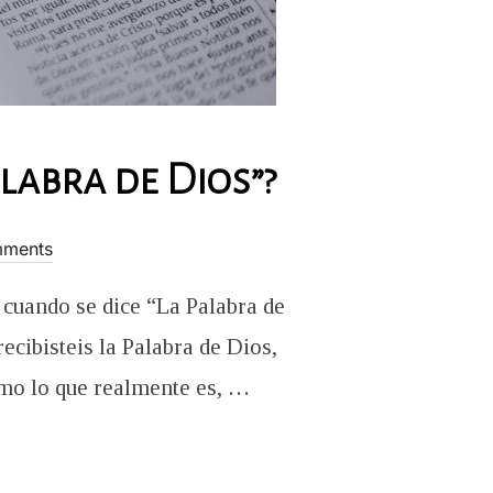
alabra de Dios”?
ments
 cuando se dice “La Palabra de
cibisteis la Palabra de Dios,
omo lo que realmente es, …
UANDO SE DICE “LA PALABRA DE DIOS”?”