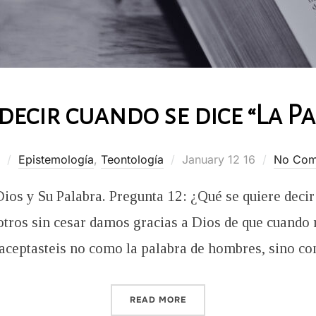
decir cuando se dice “La P
Posted
Epistemología
,
Teontología
January 12 16
No Com
on
Dios y Su Palabra. Pregunta 12: ¿Qué se quiere decir
tros sin cesar damos gracias a Dios de que cuando re
a aceptasteis no como la palabra de hombres, sino c
“¿QUÉ SE QUIERE DECIR C
READ MORE