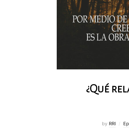
¿Qué rel
by
RRI
Ep