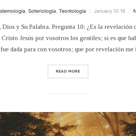
Posted
istemología
,
Soteriología
,
Teontología
January 10 16
on
, Dios y Su Palabra. Pregunta 10: ¿Es la revelación 
 Cristo Jesús por vosotros los gentiles; si es que ha
 fue dada para con vosotros; que por revelación me 
“¿ES LA REVELACIÓN DE D
READ MORE