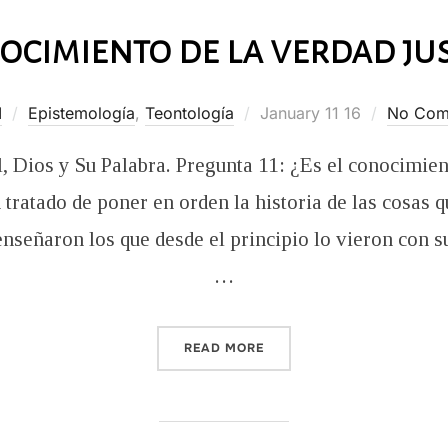
nocimiento de la verdad jus
Posted
I
Epistemología
,
Teontología
January 11 16
No Com
on
, Dios y Su Palabra. Pregunta 11: ¿Es el conocimient
tratado de poner en orden la historia de las cosas q
enseñaron los que desde el principio lo vieron con s
…
“¿ES EL CONOCIMIENTO DE
READ MORE