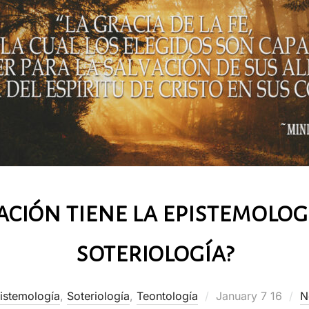
ación tiene la epistemolog
soteriología?
Posted
istemología
,
Soteriología
,
Teontología
January 7 16
N