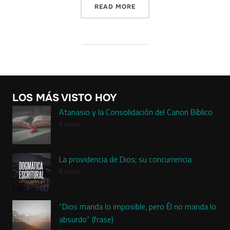
“LOS ATRIBUTOS DE DIOS 
READ MORE
LOS MÁS VISTO HOY
Atanasio y la Consolidación del Canon Bíblico
9 views
La providencia de Dios; su concurrencia
8 views
“Dios manda lo imposible, pero Él no manda lo
absurdo” (frase)