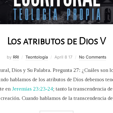
Los atributos de Dios V
Posted
by
RRI
Teontología
April 8 17
No Comments
on
ural, Dios y Su Palabra. Pregunta 27: ¿Cuáles son l
ndo hablamos de los atributos de Dios debemos tene
te en
Jeremías 23:23-24
; tanto la transcendencia 
 creación. Cuando hablamos de la transcendencia d