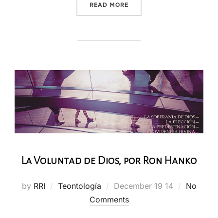
“LA VOLUNTAD PRECEPTIVA
READ MORE
La Voluntad de Dios, por Ron Hanko
Posted
by
RRI
Teontología
December 19 14
No
on
Comments