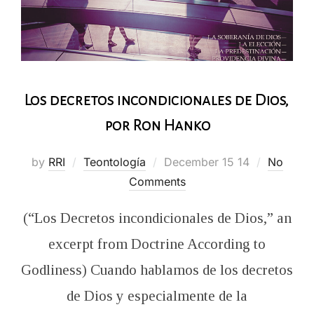
Los decretos incondicionales de Dios,
por Ron Hanko
Posted
by
RRI
Teontología
December 15 14
No
on
Comments
(“Los Decretos incondicionales de Dios,” an
excerpt from Doctrine According to
Godliness) Cuando hablamos de los decretos
de Dios y especialmente de la