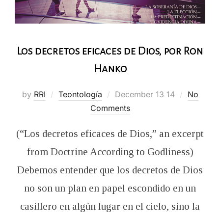
Los decretos eficaces de Dios, por Ron
Hanko
Posted
by
RRI
Teontología
December 13 14
No
on
Comments
(“Los decretos eficaces de Dios,” an excerpt
from Doctrine According to Godliness)
Debemos entender que los decretos de Dios
no son un plan en papel escondido en un
casillero en algún lugar en el cielo, sino la