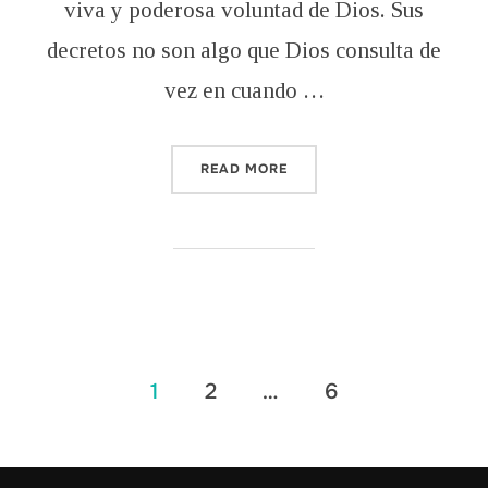
viva y poderosa voluntad de Dios. Sus
decretos no son algo que Dios consulta de
vez en cuando …
“LOS DECRETOS EFICACES
READ MORE
Posts
1
2
…
6
pagination