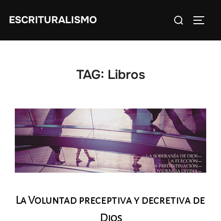
Skip
Search
ESCRITURALISMO
to
TOGG
for:
content
TAG:
Libros
La Voluntad preceptiva y decretiva de
Dios