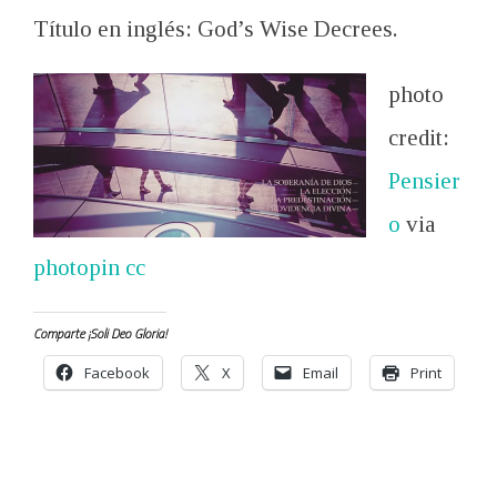
Título en inglés: God’s Wise Decrees.
photo
credit:
Pensier
o
via
photopin
cc
Comparte ¡Soli Deo Gloria!
Facebook
X
Email
Print