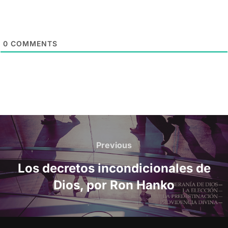
0
COMMENTS
Post
navigation
Previous
Previous
Los decretos incondicionales de
Dios, por Ron Hanko