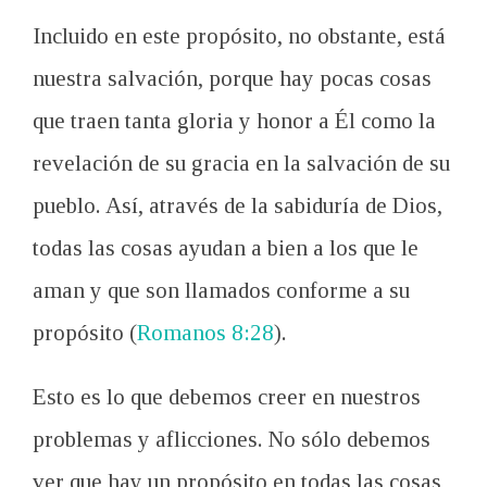
Incluido en
este propósito
, no obstante,
está
nuestra
salvación, porque
hay pocas
cosas
que traen
tanta
gloria
y honor a
Él como
la
revelación de su
gracia en
la salvación de su
pueblo
. Así, a
través de
la sabiduría de
Dios,
todas las
cosas ayudan a
bien a los
que le
aman y
que son llamados
conforme a su
propósito (
Romanos 8:28
).
Esto es lo que
debemos creer en
nuestros
problemas y aflicciones
. No
sólo debemos
ver que
hay un propósito
en todas las cosas
,