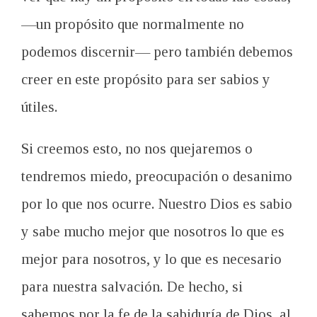
—
un propósito
que normalmente
no
podemos
discernir
—
pero
también
debemos
creer
en
este propósito
para ser sabios
y
útiles.
Si creemos
esto,
no nos
quejaremos
o
tendremos miedo
, preocupación
o desanimo
por lo que nos ocurre
. Nuestro
Dios es sabio
y sabe
mucho mejor
que nosotros lo que
es
mejor para nosotros,
y lo que
es necesario
para nuestra
salvación.
De hecho
,
si
sabemos
por la fe
de la sabiduría de
Dios,
al