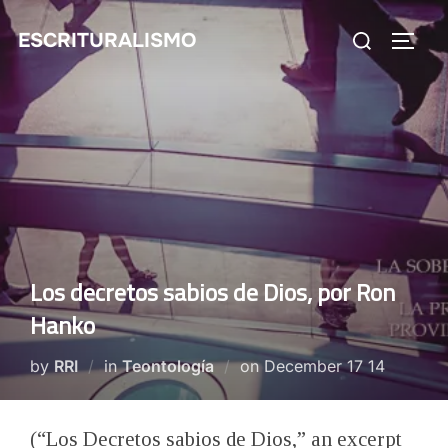
Skip
Search
ESCRITURALISMO
to
TOGG
for:
content
Los decretos sabios de Dios, por Ron
Hanko
Posted
by
RRI
in
Teontología
on
December 17 14
on
(“Los Decretos sabios de Dios,” an excerpt