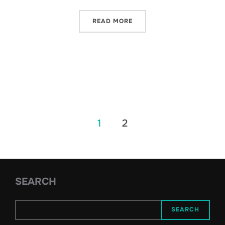
“EL ANTICRISTO: EL HOMB
READ MORE
Posts
1
2
pagination
SEARCH
SEARCH