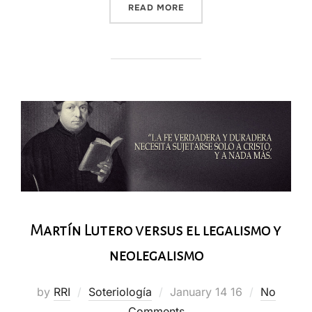
“TEONOMIANISMO”
READ MORE
Martín Lutero versus el legalismo y
neolegalismo
Posted
by
RRI
Soteriología
January 14 16
No
on
Comments