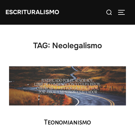
Skip
Search
ESCRITURALISMO
to
TOGG
for:
content
TAG:
Neolegalismo
Teonomianismo