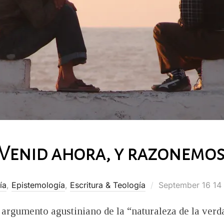
Venid ahora, y razonemo
Posted
ía
,
Epistemología
,
Escritura & Teología
September 16 14
on
l argumento agustiniano de la “naturaleza de la verd