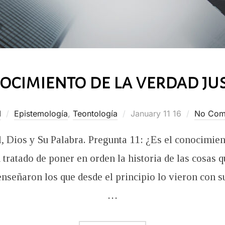
nocimiento de la verdad jus
Posted
I
Epistemología
,
Teontología
January 11 16
No Com
on
, Dios y Su Palabra. Pregunta 11: ¿Es el conocimient
tratado de poner en orden la historia de las cosas q
enseñaron los que desde el principio lo vieron con s
…