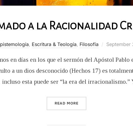
mado a la Racionalidad Cr
Posted
pistemología
,
Escritura & Teología
,
Filosofía
September 
on
s en días en los que el sermón del Apóstol Pablo e
 culto a un dios desconocido (Hechos 17
) es totalmen
; incluso esta puede ser “la era del irracionalismo
“UN LLAMADO A LA RACIO
READ MORE