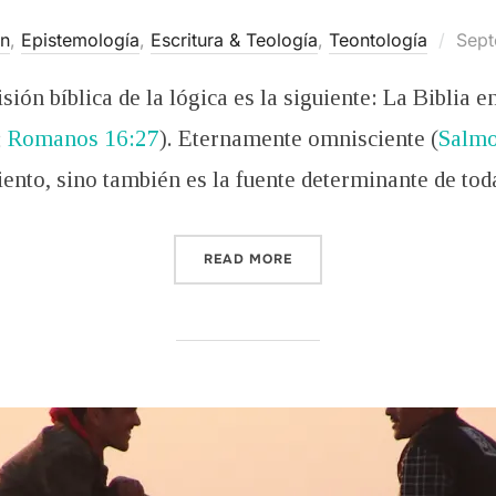
Post
n
,
Epistemología
,
Escritura & Teología
,
Teontología
Sept
on
ión bíblica de la lógica es la siguiente: La Biblia 
;
Romanos 16:27
). Eternamente omnisciente (
Salmo
ento, sino también es la fuente determinante de to
“LA VISIÓN BÍBLICA DE LA
READ MORE