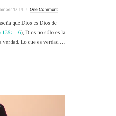
ed
ember 17 14
One Comment
enseña que Dios es Dios de
 139: 1-6
), Dios no sólo es la
da verdad. Lo que es verdad …
 LÓGICA”