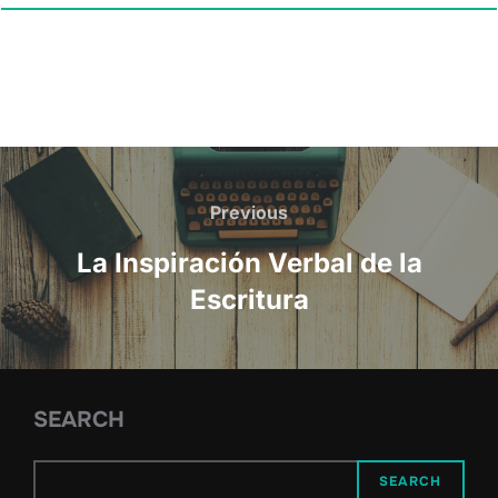
Post
navigation
Previous
Previous
La Inspiración Verbal de la
Escritura
SEARCH
SEARCH