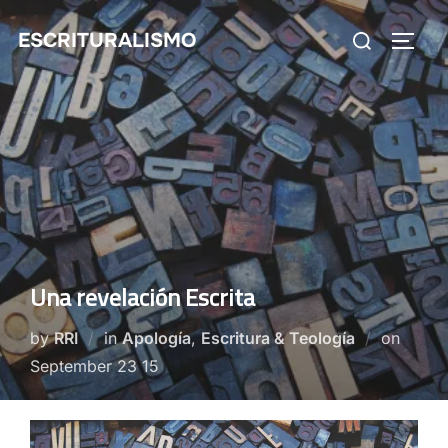
Skip
Search
ESCRITURALISMO
to
TOGG
for:
content
Una revelación Escrita
Poste
by
RRI
in
Apología
,
Escritura & Teología
on
on
September 23 15