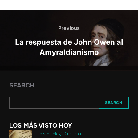
Post
navigation
Previous
Previous
La respuesta de John Owen al
Amyraldianismo
SEARCH
SEARCH
LOS MÁS VISTO HOY
Epistemología Cristiana