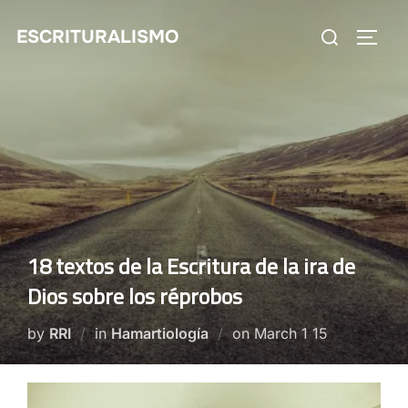
Skip
Search
ESCRITURALISMO
to
TOGG
for:
content
18 textos de la Escritura de la ira de
Dios sobre los réprobos
Posted
by
RRI
in
Hamartiología
on
March 1 15
on