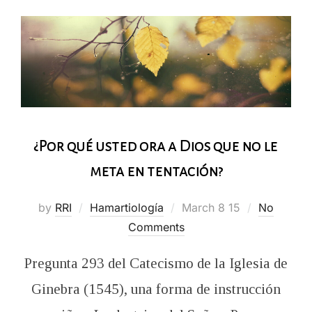
¿Por qué usted ora a Dios que no le
meta en tentación?
Posted
by
RRI
Hamartiología
March 8 15
No
on
Comments
Pregunta 293 del Catecismo de la Iglesia de
Ginebra (1545), una forma de instrucción