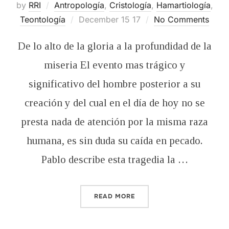
by
RRI
Antropología
,
Cristología
,
Hamartiología
,
Posted
Teontología
December 15 17
No Comments
on
De lo alto de la gloria a la profundidad de la
miseria El evento mas trágico y
significativo del hombre posterior a su
creación y del cual en el día de hoy no se
presta nada de atención por la misma raza
humana, es sin duda su caída en pecado.
Pablo describe esta tragedia la …
“LA CAÍDA DEL HOMBRE”
READ MORE