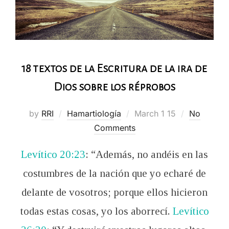
18 textos de la Escritura de la ira de
Dios sobre los réprobos
Posted
by
RRI
Hamartiología
March 1 15
No
on
Comments
Levítico 20:23
: “Además, no andéis en las
costumbres de la nación que yo echaré de
delante de vosotros; porque ellos hicieron
todas estas cosas, yo los aborrecí.
Levítico