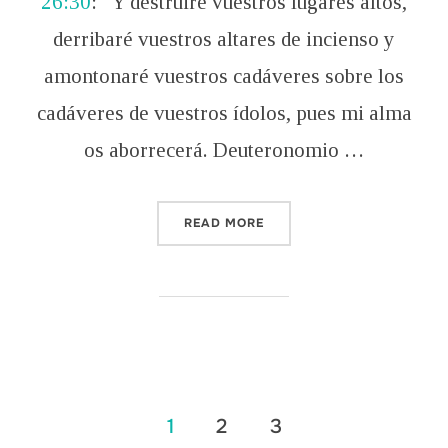
26:30
: “Y destruiré vuestros lugares altos,
derribaré vuestros altares de incienso y
amontonaré vuestros cadáveres sobre los
cadáveres de vuestros ídolos, pues mi alma
os aborrecerá. Deuteronomio …
“18 TEXTOS DE LA ESCRIT
READ MORE
Posts
1
2
3