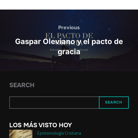
Post
navigation
Previous
Previous
Gaspar Oleviano y el pacto de
gracia
SEARCH
SEARCH
LOS MÁS VISTO HOY
Epistemología Cristiana