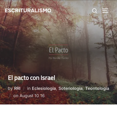
Skip
Search
ESCRITURALISMO
to
TOGG
for:
content
El pacto con Israel
by
RRI
in
Eclesiología
,
Soteriología
,
Teontología
Posted
on
August 10 16
on