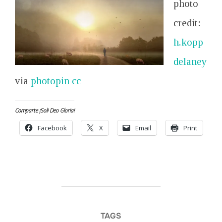
photo
credit:
h.kopp
delaney
via
photopin
cc
Comparte ¡Soli Deo Gloria!
Facebook
X
Email
Print
TAGS