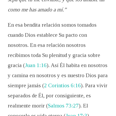
como me has amado a mí.”
En esa bendita relación somos tomados
cuando Dios establece Su pacto con
nosotros. En esa relación nosotros
recibimos toda Su plenitud y gracia sobre
gracia (
Juan 1:16
). Así Él habita en nosotros
y camina en nosotros y es nuestro Dios
para
siempre jamás
(
2 Corintios 6:16
).
Para
vivir
separados
de Él, por consiguiente, es
realmente morir (
Salmos 73:27
). El
conocerle es vida eterna (
Juan 17:3
).