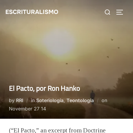
Skip
Search
ESCRITURALISMO
to
TOGG
for:
content
El Pacto, por Ron Hanko
Posted
by
RRI
in
Soteriología
,
Teontología
on
on
November 27 14
(“El Pacto,” an excerpt from Doctrine