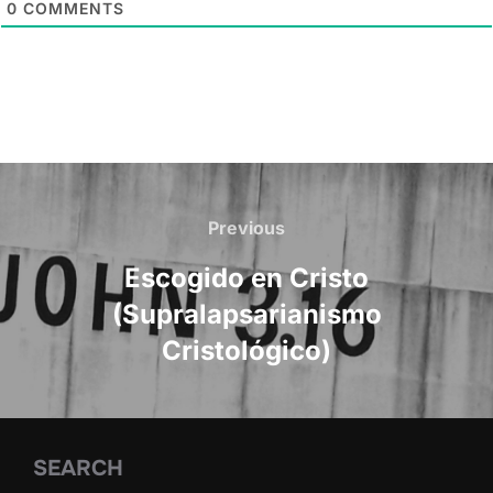
0
COMMENTS
Post
navigation
Previous
Previous
Escogido en Cristo
(Supralapsarianismo
Cristológico)
SEARCH