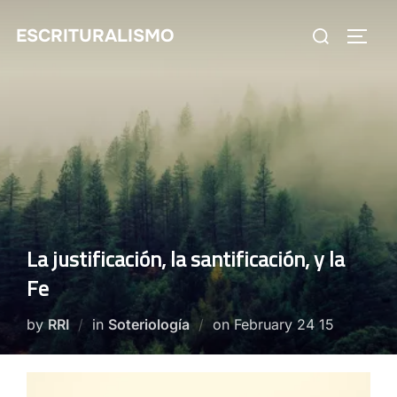
Skip
Search
ESCRITURALISMO
to
TOGG
for:
content
La justificación, la santificación, y la
Fe
Posted
by
RRI
in
Soteriología
on
February 24 15
on