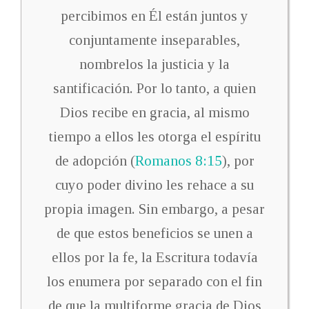
percibimos
en Él
están
juntos
y
conjuntamente
inseparables
,
nombrelos la justicia
y la
santificación.
Por lo tanto, a
quien
Dios recibe
en
gracia
, al mismo
tiempo
a ellos
les
otorga
el espíritu
de adopción (
Romanos 8:15
)
,
por
cuyo poder
divino
les
rehace
a su
propia imagen.
Sin embargo
,
a pesar
de que estos beneficios
se unen a
ellos por la fe
,
la Escritura
todavía
los enumera
por separado
con el fin
de que
la multiforme gracia
de Dios