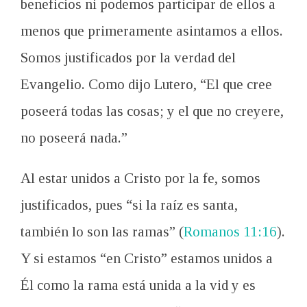
beneficios
ni podemos
participar de
ellos
a
menos que primeramente a
sintamos
a ellos.
Somos justificados por
la
verdad del
Evangelio
.
Como dijo
Lutero,
“El que cree
poseerá
todas las cosas
; y el que
no
creyere,
no poseerá nada
.”
Al
estar unidos
a Cristo
por la fe,
somos
justificados
, pues “
si la raíz es santa,
también lo son las ramas
” (
Romanos 11:16
).
Y si
estamos “en
Cristo
” estamos
unidos
a
Él
como la rama
está
unida a la vid
y es