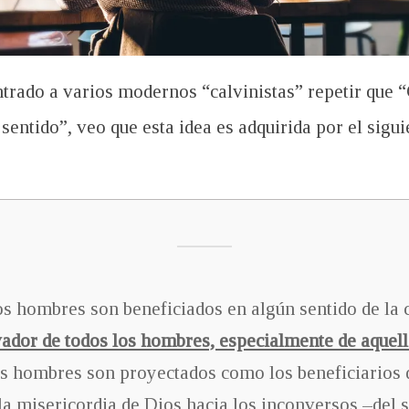
rado a varios modernos “calvinistas” repetir que “
entido”, veo que esta idea es adquirida por el sigu
s hombres son beneficiados en algún sentido de la 
lvador de todos los hombres, especialmente de aquel
s hombres son proyectados como los beneficiarios d
 misericordia de Dios hacia los inconversos –del s