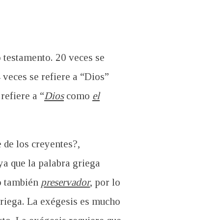
o testamento. 20 veces se
 veces se refiere a “Dios”
refiere a “
Dios
como
el
 de los creyentes?,
 ya que la palabra griega
o también
preservador
, por lo
riega. La e
xégesis es mucho