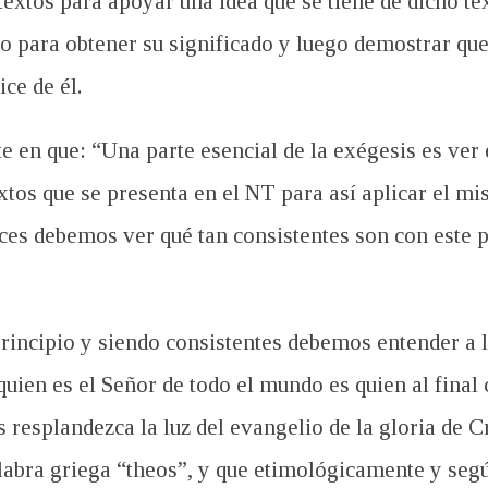
textos para apoyar una idea que se tiene de dicho te
o para obtener su significado y luego demostrar que 
ce de él.
en que: “Una parte esencial de la exégesis es ver e
xtos que se presenta en el NT para así aplicar el mi
nces debemos ver
qué tan consistentes son con este 
principio y siendo consistentes debemos entender a l
uien es el Señor de todo el mundo es quien al final
s resplandezca la luz del evangelio de la gloria de C
alabra griega “theos”, y que etimológicamente y segú