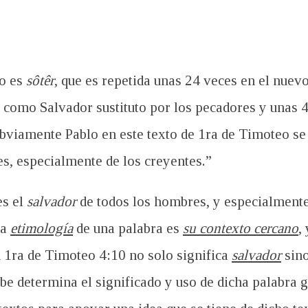
go es
sôtêr
, que es repetida unas 24 veces en el nuev
e como Salvador sustituto por los pecadores y unas 4
viamente Pablo en este texto de 1
ra de Timoteo se 
s, especialmente de los creyentes.”
es el
salvador
de todos los hombres, y especialmente
la
etimología
de una palabra es
su contexto cercano
,
n 1ra de Timoteo 4:10 no solo significa
salvador
sin
ebe determina el significado y uso de dicha palabra g