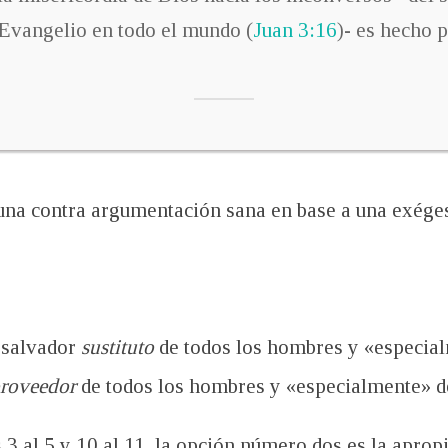
 Evangelio en todo el mundo (
Juan 3:16
)- es hecho p
una contra argumentación sana en base a una exéges
salvador
sustituto
de todos los hombres y «especial
roveedor
de todos los hombres y «especialmente» d
s 3 al 5 y 10 al 11, la opción número dos es la apro