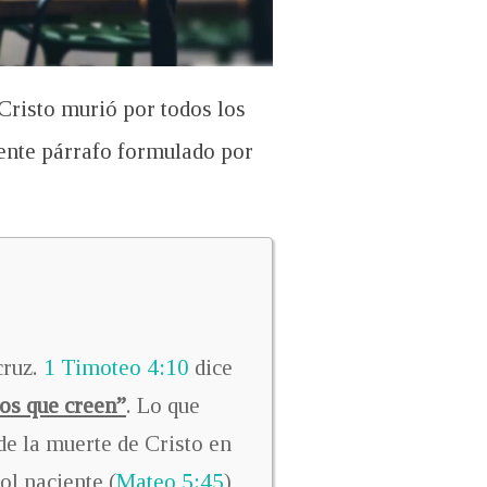
Cristo murió por todos los
iente párrafo formulado por
cruz.
1 Timoteo 4:10
dice
los que creen”
. Lo que
e la muerte de Cristo en
ol naciente (
Mateo 5:45
)