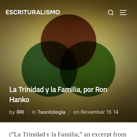
Skip
Search
ESCRITURALISMO
to
TOGG
for:
content
La Trinidad y la Familia, por Ron
Hanko
Posted
by
RRI
in
Teontología
on
November 15 14
on
(“La Trinidad y la Familia,” an excerpt from