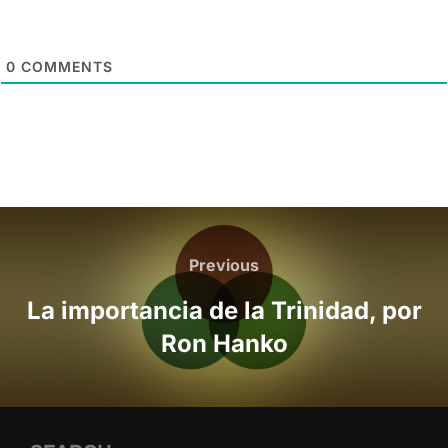
0
COMMENTS
Post
navigation
Previous
Previous
La importancia de la Trinidad, por
Ron Hanko