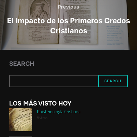
navigation
Previous
Previous
El Impacto de los Primeros Credos
Cristianos
SEARCH
SEARCH
LOS MÁS VISTO HOY
Epistemología Cristiana
8 views