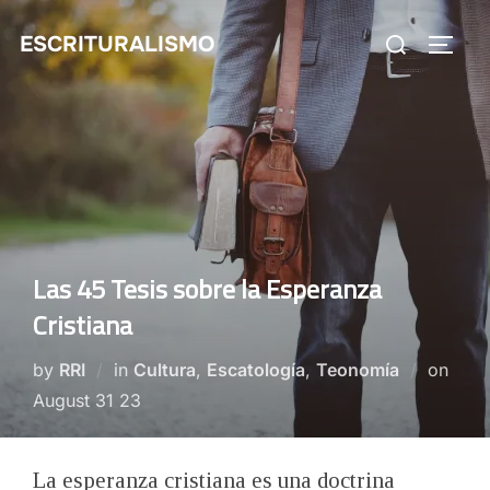
Skip
Search
ESCRITURALISMO
to
TOGG
for:
content
Las 45 Tesis sobre la Esperanza
Cristiana
Post
by
RRI
in
Cultura
,
Escatología
,
Teonomía
on
on
August 31 23
La esperanza cristiana es una doctrina