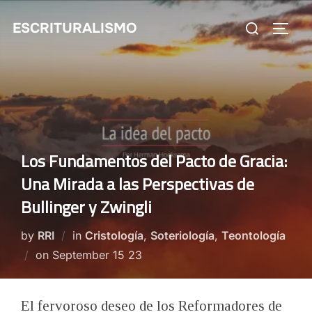
Skip
Search
ESCRITURALISMO
to
TOGG
for:
content
Los Fundamentos del Pacto de Gracia:
Una Mirada a las Perspectivas de
Bullinger y Zwingli
by
RRI
in
Cristología
,
Soteriología
,
Teontología
Posted
on
September 15 23
on
El fervoroso deseo de los Reformadores de