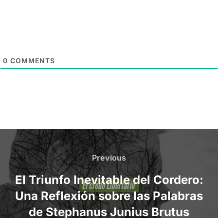
0
COMMENTS
Post
navigation
Previous
Previous
El Triunfo Inevitable del Cordero:
Una Reflexión sobre las Palabras
de Stephanus Junius Brutus