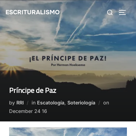
Skip
Search
ESCRITURALISMO
to
TOGG
for:
content
Príncipe de Paz
Posted
by
RRI
in
Escatología
,
Soteriología
on
on
December 24 16