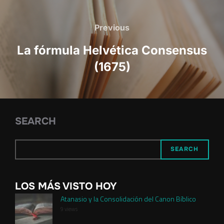
Post
navigation
Previous
Previous
La fórmula Helvética Consensus
(1675)
SEARCH
SEARCH
LOS MÁS VISTO HOY
Atanasio y la Consolidación del Canon Bíblico
9 views