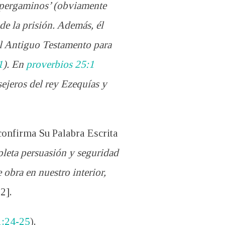
 ’pergaminos’ (obviamente
de la prisión. Además, él
el Antiguo Testamento para
1
). En
proverbios 25:1
ejeros del rey Ezequías y
confirma Su Palabra Escrita
leta persuasión y seguridad
 obra en nuestro interior,
2].
1:24-25
).