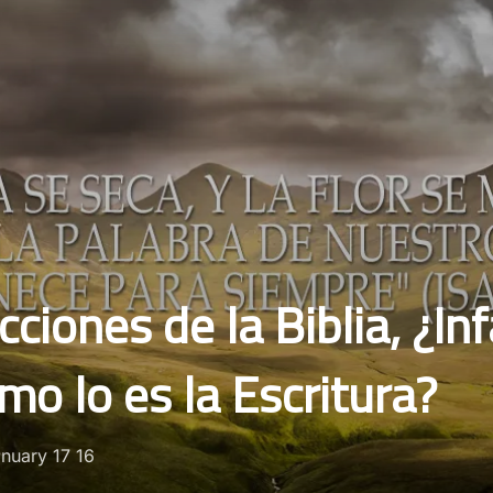
ciones de la Biblia, ¿Inf
mo lo es la Escritura?
sted
nuary 17 16
n