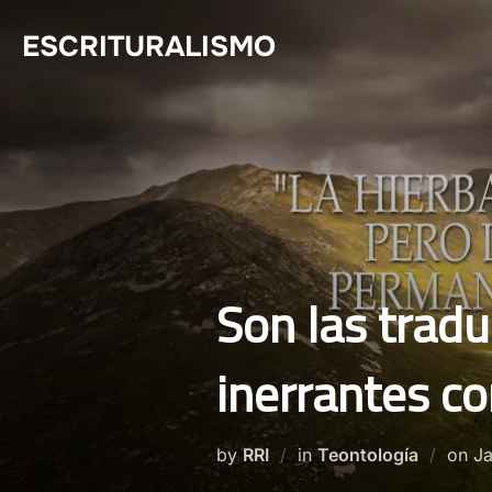
Skip
ESCRITURALISMO
to
content
Son las traduc
inerrantes co
Po
by
RRI
in
Teontología
on
Ja
o