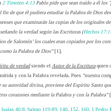
En
2 Timoteo 4:13
Pablo pide que sean traído a él los
 fin de que él pudiera estudiar la Palabra de Dios des
enses que examinarán las copias de los originales d
enseñando la verdad según las Escrituras (
Hechos 17:1
ios de Salomón’ los cuales eran copiados por los cons
l como la Palabra de Dios”
[1].
ritu de verdad
siendo el
Autor de la Escritura
quien 
mitida y con la Palabra revelada. Pues
“nuestra comp
e su autoridad divina, proviene del Espíritu Santo que
ros corazones mediante la Palabra y con la Palabra”
[
,
Isaías 40:8
,
Salmo 119:89
,
140
,
152
,
160
,
1 Pedro 