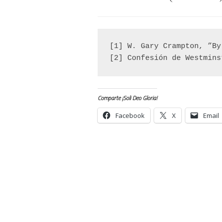
[1] W. Gary Crampton, ”By
[2] Confesión de Westmins
Comparte ¡Soli Deo Gloria!
Facebook
X
Email