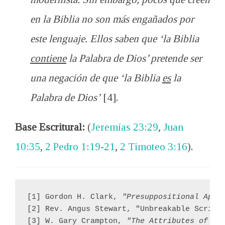
en la Biblia no son más engañados por
este lenguaje. Ellos saben que ‘la Biblia
contiene
la Palabra de Dios’ pretende ser
una negación de que ‘la Biblia
es
la
Palabra de Dios’
[4].
Base Escritural:
(
Jeremías 23:29
,
Juan
10:35
,
2 Pedro 1:19-21
,
2 Timoteo 3:16
).
[1] Gordon H. Clark, 
"Presuppositional Apol
[2] Rev. Angus Stewart, "Unbreakable Scriptu
[3] W. Gary Crampton, 
"The Attributes of Sc