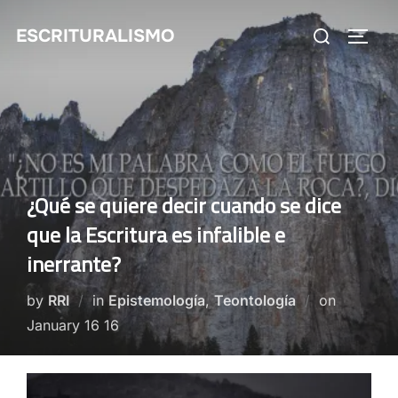
Skip
Search
ESCRITURALISMO
to
TOGG
for:
content
¿Qué se quiere decir cuando se dice
que la Escritura es infalible e
inerrante?
Posted
by
RRI
in
Epistemología
,
Teontología
on
on
January 16 16