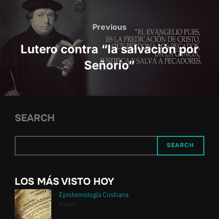
Post
navigation
Previous
Previous
Lutero contra “la salvación por
Señorío”
SEARCH
SEARCH
LOS MÁS VISTO HOY
Epistemología Cristiana
8 views