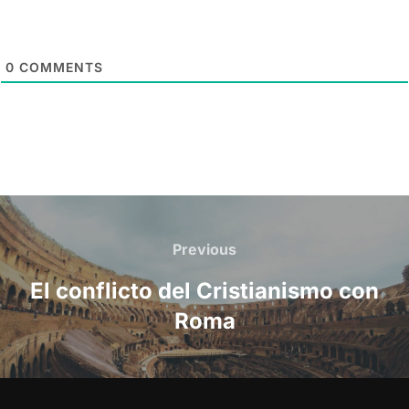
0
COMMENTS
Post
navigation
Previous
Previous
El conflicto del Cristianismo con
Roma