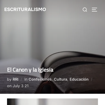
Skip
Search
ESCRITURALISMO
to
TOGG
for:
content
El Canon y la Iglesia
by
RRI
in
Confesiones
,
Cultura
,
Educación
Posted
on
July 3 21
on