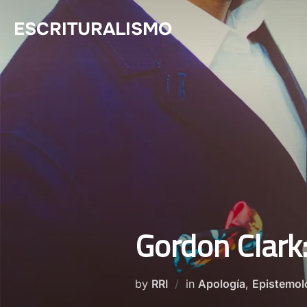
Skip
ESCRITURALISMO
to
content
Gordon Clark:
by
RRI
in
Apología
,
Epistemol