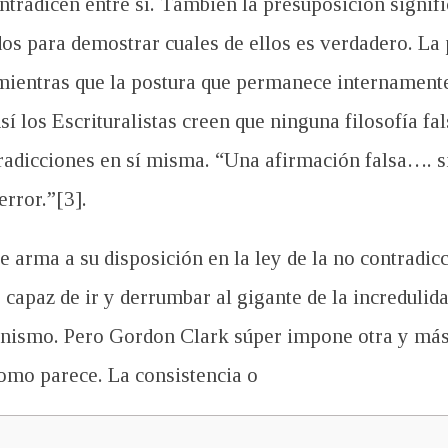
ntradicen entre sí. También la presuposición signifi
dos para demostrar cuales de ellos es verdadero. La
 mientras que la postura que permanece internamente
í los Escrituralistas creen que ninguna filosofía fa
radicciones en sí misma. “Una afirmación falsa…. si
error.”[3].
 arma a su disposición en la ley de la no contradicc
 capaz de ir y derrumbar al gigante de la incredulid
anismo. Pero Gordon Clark súper impone otra y más 
como parece. La consistencia o