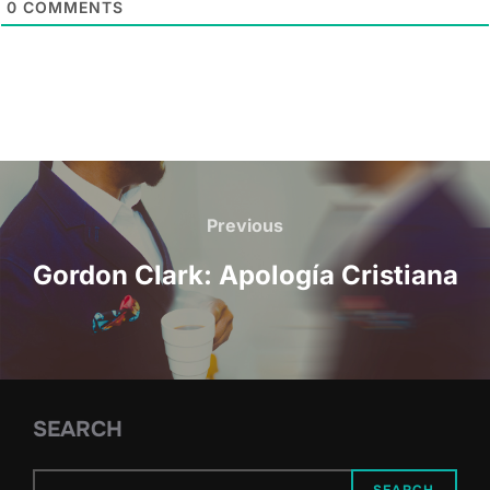
0
COMMENTS
Post
navigation
Previous
Previous
Gordon Clark: Apología Cristiana
SEARCH