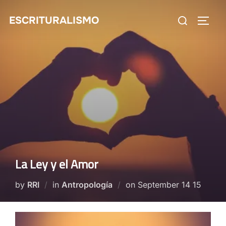
Skip
Search
ESCRITURALISMO
to
TOGG
for:
content
La Ley y el Amor
Posted
by
RRI
in
Antropología
on
September 14 15
on