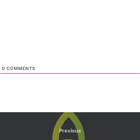
0
COMMENTS
Post
navigation
Previous
Previous