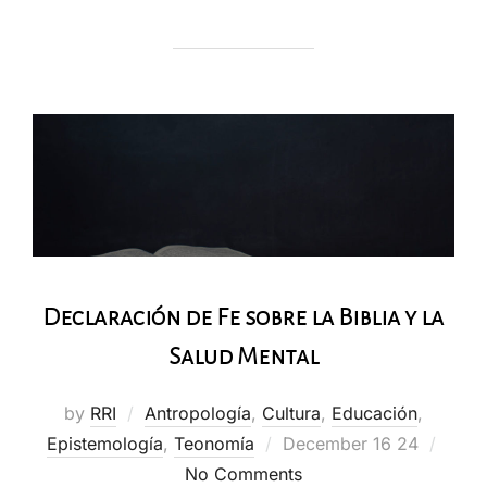
Declaración de Fe sobre la Biblia y la
Salud Mental
by
RRI
Antropología
,
Cultura
,
Educación
,
Posted
Epistemología
,
Teonomía
December 16 24
on
No Comments