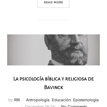
“ATANASIO Y LA CONSOLI
READ MORE
La psicología bíblica y religiosa de
Bavinck
by
RRI
Antropología
,
Educación
,
Epistemología
Posted
December 19 24
No Comments