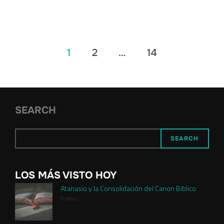
Posts
1
2
…
14
pagination
SEARCH
SEARCH
LOS MÁS VISTO HOY
Atanasio y la Consolidación del Canon Bíblico
8 views