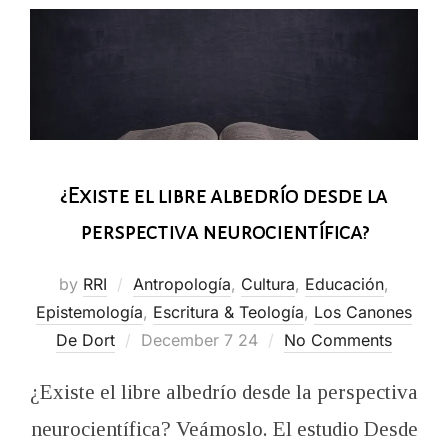
¿Existe el libre albedrío desde la
perspectiva neurocientífica?
by
RRI
Antropología
,
Cultura
,
Educación
,
Epistemología
,
Escritura & Teología
,
Los Canones
Posted
De Dort
December 7 24
No Comments
on
¿Existe el libre albedrío desde la perspectiva
neurocientífica? Veámoslo. El estudio Desde