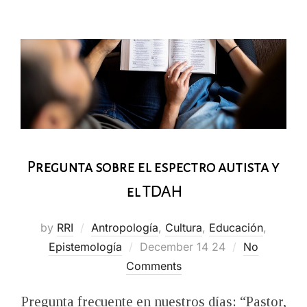
Pregunta sobre el espectro autista y
el TDAH
by
RRI
Antropología
,
Cultura
,
Educación
,
Posted
Epistemología
December 14 24
No
on
Comments
Pregunta frecuente en nuestros días: “Pastor,