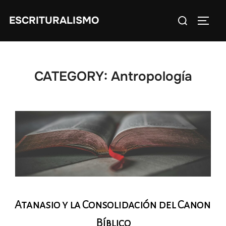
Skip
Search
ESCRITURALISMO
to
TOGG
for:
content
CATEGORY:
Antropología
Atanasio y la Consolidación del Canon
Bíblico