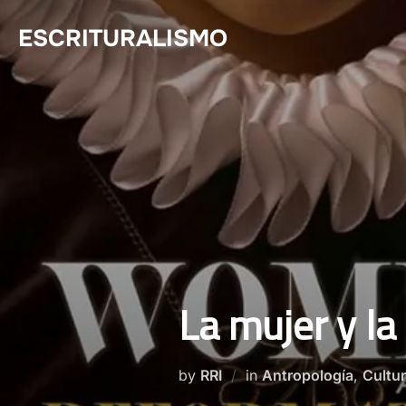
Skip
ESCRITURALISMO
to
content
La mujer y l
by
RRI
in
Antropología
,
Cultu