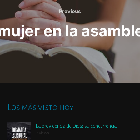
Previous
Previous
a mujer en la asambl
Los más visto hoy
La providencia de Dios; su concurrencia
7 views