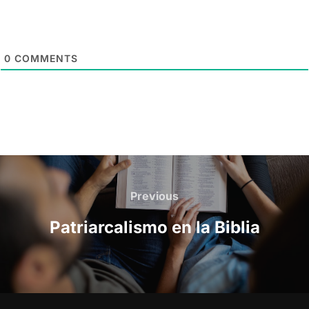
0
COMMENTS
Post
navigation
Previous
Previous
Patriarcalismo en la Biblia