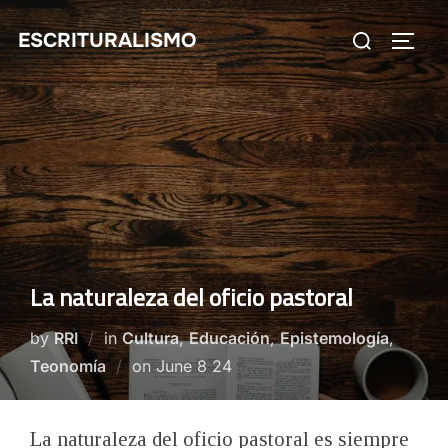
Skip
Search
ESCRITURALISMO
to
TOGG
for:
content
La naturaleza del oficio pastoral
by
RRI
in
Cultura
,
Educación
,
Epistemología
,
Posted
Teonomía
on
June 8 24
on
La naturaleza del oficio pastoral es siempre