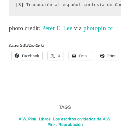
[3] Traducción al español cortesía de 
Camin
photo credit:
Peter E. Lee
via
photopin
cc
Comparte ¡Soli Deo Gloria!
Facebook
X
Email
Print
TAGS
A.W. Pink
,
Libros
,
Los escritos olvidados de A.W.
Pink
,
Reprobación