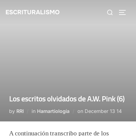
Skip
Search
ESCRITURALISMO
to
TOGG
for:
content
Los escritos olvidados de A.W. Pink (6)
Posted
by
RRI
in
Hamartiología
on
December 13 14
on
A continuación transcribo parte de los