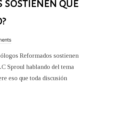
s sostienen que
o?
ents
 teólogos Reformados sostienen
 R.C Sproul hablando del tema
ere eso que toda discusión
EÓLOGOS REFORMADOS SOSTIENEN QUE DIOS NO PUEDE SER CONO