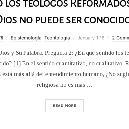
o los teólogos Reformado
ios no puede ser conocid
Posted
RI
Epistemología
,
Teontología
January 1 16
2 Comm
on
Dios y Su Palabra. Pregunta 2: ¿En qué sentido los
do? [1] En el sentido cuantitativo, no cualitativo.
os está más allá del entendimiento humano, ¿No sugi
religiosa no es más …
“¿EN QUÉ SENTIDO LOS T
READ MORE