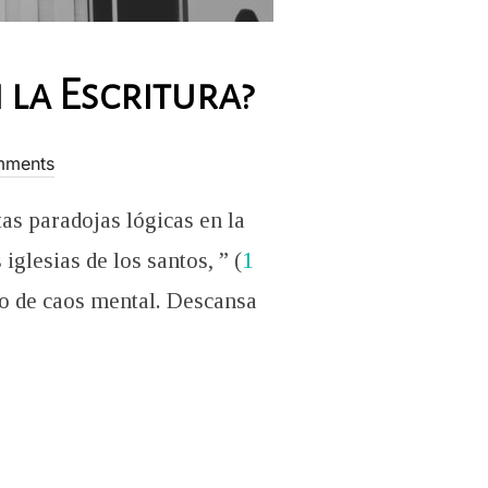
 la Escritura?
mments
as paradojas lógicas en la
glesias de los santos, ” (
1
ipo de caos mental. Descansa
RADOJAS LÓGICAS EN LA ESCRITURA?”