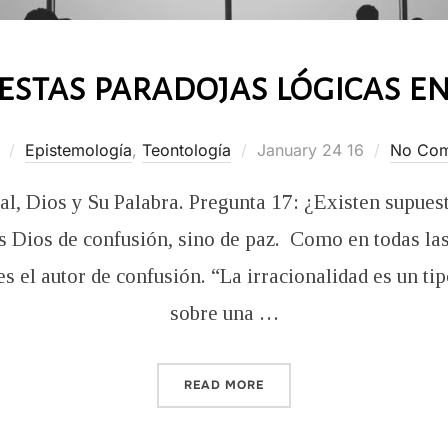
estas paradojas lógicas en
Posted
Epistemología
,
Teontología
January 24 16
No Co
on
al, Dios y Su Palabra. Pregunta 17: ¿Existen supuest
 Dios de confusión, sino de paz. Como en todas las i
es el autor de confusión. “La irracionalidad es un t
sobre una …
“¿EXISTEN SUPUESTAS PA
READ MORE