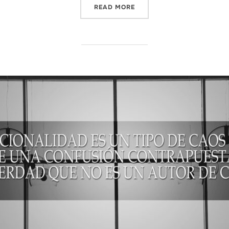
“¿TENEMOS EL DERECHO D
READ MORE