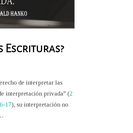
s Escrituras?
recho de interpretar las
e interpretación privada” (
2
16-17
), su interpretación no
 …