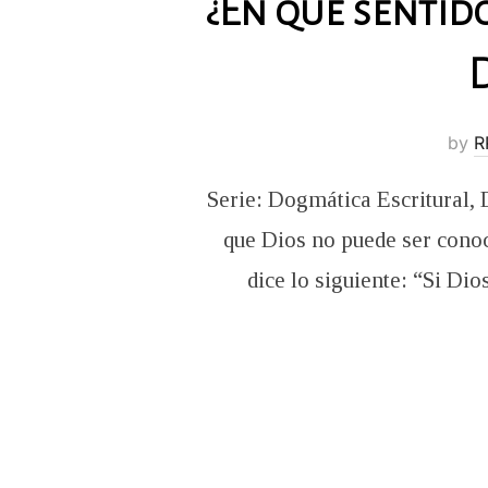
¿En qué sentid
D
by
R
Serie: Dogmática Escritural, 
que Dios no puede ser conoci
dice lo siguiente: “Si Di