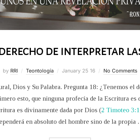
derecho de interpretar la
Posted
by
RRI
Teontología
January 25 16
No Comments
on
ural, Dios y Su Palabra. Pregunta 18: ¿Tenemos el de
mero esto, que ninguna profecía de la Escritura es d
critura es divinamente dada por Dios (
2 Timoteo 3:
ependerá en absoluto del hombre sino de la propia