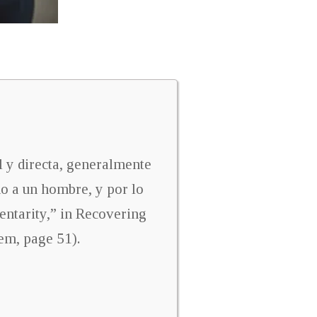
l y directa, generalmente
do a un hombre, y por lo
entarity,” in Recovering
m, page 51).