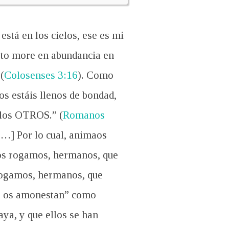
stá en los cielos, ese es mi
isto more en abundancia en
(
Colosenses 3:16
). Como
s estáis llenos de bondad,
 los OTROS.” (
Romanos
[…] Por lo cual, animaos
os rogamos, hermanos, que
rogamos, hermanos, que
y os amonestan” como
ya, y que ellos se han