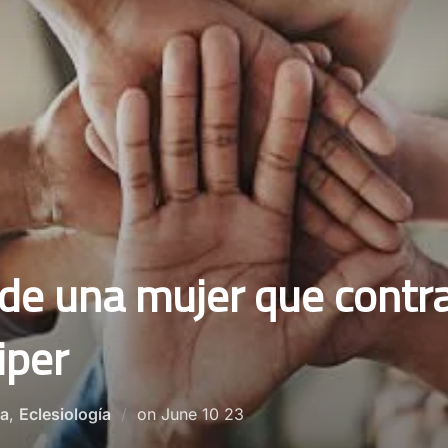
 de una mujer que contr
iper
Posted
ra
,
Eclesiología
on
June 10 23
on