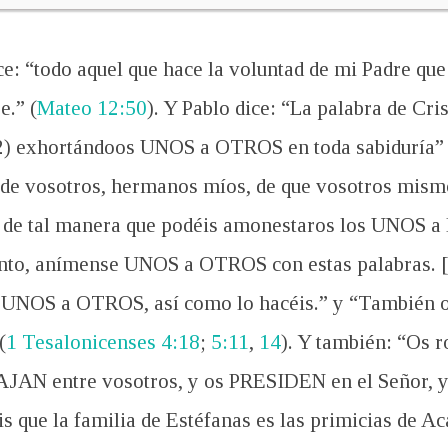
: “todo aquel que hace la voluntad de mi Padre que e
.” (
Mateo 12:50
). Y Pablo dice: “La palabra de Cr
 2) exhortándoos UNOS a OTROS en toda sabiduría” 
 de vosotros, hermanos míos, de que vosotros mismo
, de tal manera que podéis amonestaros los UNOS a
tanto, anímense UNOS a OTROS con estas palabras. 
UNOS a OTROS, así como lo hacéis.” y “También 
(
1 Tesalonicenses 4:18
;
5:11
,
14
). Y también: “Os 
AJAN entre vosotros, y os PRESIDEN en el Señor, 
 que la familia de Estéfanas es las primicias de Aca