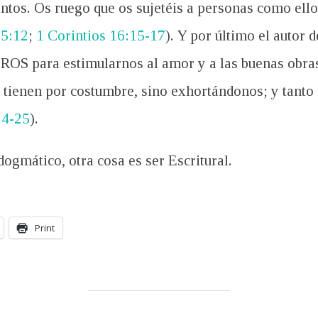
antos. Os ruego que os sujetéis a personas como ello
 5:12
;
1 Corintios 16:15-17
). Y por último el autor 
S para estimularnos al amor y a las buenas obras
tienen por costumbre, sino exhortándonos; y tanto 
24-25
).
 dogmático, otra cosa es ser Escritural.
Print