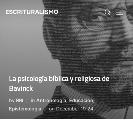
Skip
Search
ESCRITURALISMO
to
TOGG
for:
content
La psicología bíblica y religiosa de
Bavinck
by
RRI
in
Antropología
,
Educación
,
Posted
Epistemología
on
December 19 24
on