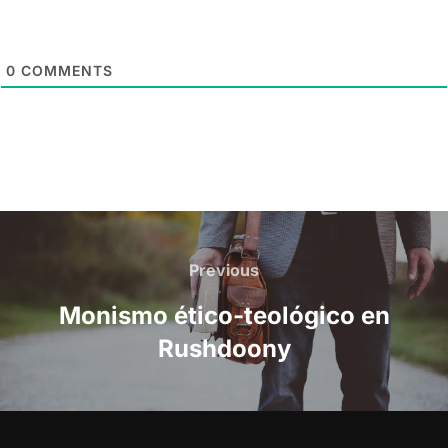
0
COMMENTS
Post
navigation
Previous
Previous
Monismo ético-teológico en
Rushdoony