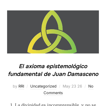
El axioma epistemológico
fundamental de Juan Damasceno
Posted
by
RRI
Uncategorized
May 23 26
No
on
Comments
1. La divinidad es incomprensible, y no se