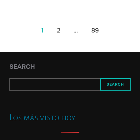
Posts
1
2
…
89
pagination
SEARCH
SEARCH
Los más visto hoy