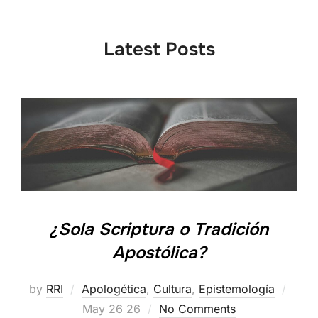
to
content
Latest Posts
¿Sola Scriptura o Tradición
Apostólica?
Post
by
RRI
Apologética
,
Cultura
,
Epistemología
on
May 26 26
No Comments